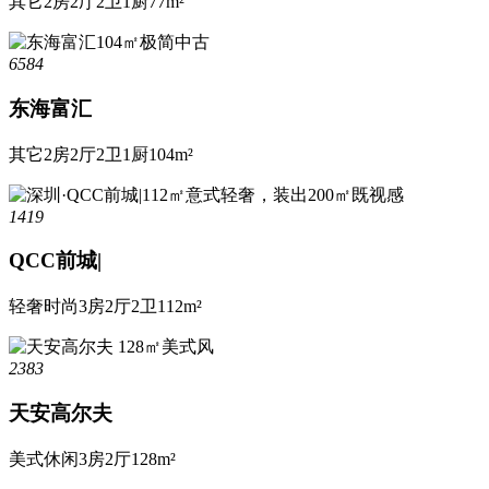
其它
2房2厅2卫1厨
77m²
6584
东海富汇
其它
2房2厅2卫1厨
104m²
1419
QCC前城|
轻奢时尚
3房2厅2卫
112m²
2383
天安高尔夫
美式休闲
3房2厅
128m²