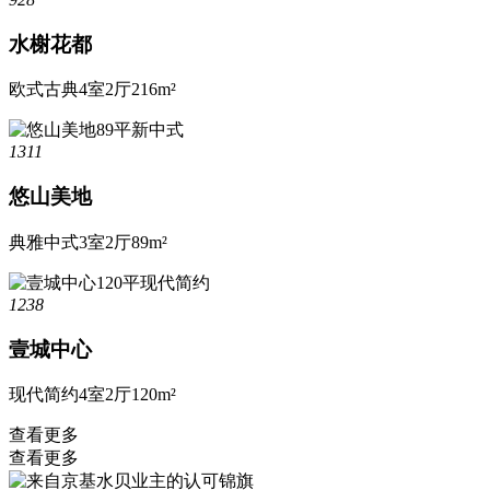
水榭花都
欧式古典
4室2厅
216m²
1311
悠山美地
典雅中式
3室2厅
89m²
1238
壹城中心
现代简约
4室2厅
120m²
查看更多
查看更多