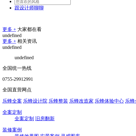
跟设计师聊聊
更多 +
大家都在看
undefined
更多 +
相关资讯
undefined
undefined
全国统一热线
0755-29912991
全国直营网点
乐蜂全案
乐蜂设计院
乐蜂整装
乐蜂改造家
乐蜂体验中心
乐蜂
全案定制
全案定制
旧房翻新
装修案例