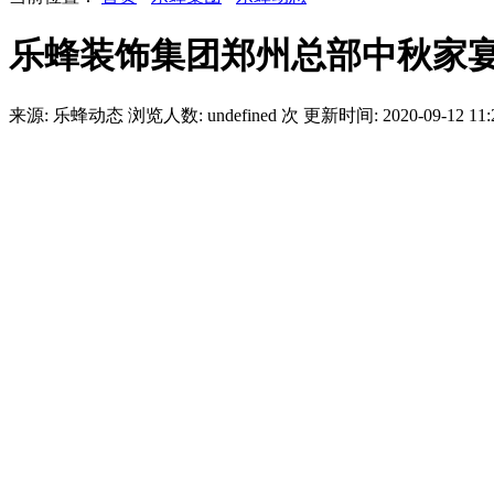
乐蜂装饰集团郑州总部中秋家
来源: 乐蜂动态
浏览人数:
undefined
次
更新时间: 2020-09-12 11: