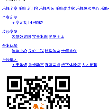
乐蜂全案
乐蜂设计院
乐蜂整装
乐蜂改造家
乐蜂体验中心
乐蜂
全案定制
全案定制
旧房翻新
装修案例
装修效果图
实景案例
灵感图库
全案优势
体验中心
良心工程
环保体系
十年质保
乐蜂集团
关于乐蜂
乐蜂动态
直营网点
线下体验店
人才招聘