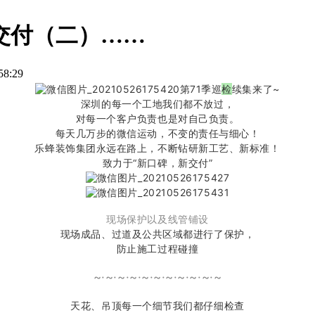
新交付（二）……
58:29
第71季巡
检
续集来了~
深圳的每一个工地我们都不放过，
对每一个客户负责也是对自己负责。
每天几万步的微信运动，不变的责任与细心！
乐蜂装饰集团永远在路上，不断钻研新工艺、新标准！
致力于“新口碑，新交付”
现场保护以及线管铺设
现场成品、过道及公共区域都进行了保护，
防止施工过程碰撞
~·~·~·~·~·~·~·~·~·~·~
天花、吊顶每一个细节我们都仔细检查