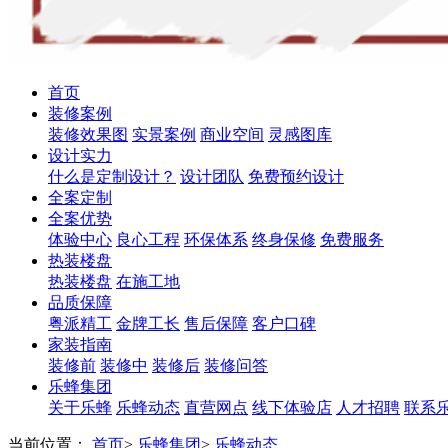
首页
装修案例
装修效果图
实景案例
商业空间
灵感图库
设计实力
什么是定制设计？
设计团队
免费预约设计
全案定制
全案优势
体验中心
良心工程
环保体系
终身保修
免费服务
热装楼盘
热装楼盘
在施工地
品质保障
粤派精工
金牌工长
售后保障
客户口碑
家装指南
装修前
装修中
装修后
装修问答
乐蜂集团
关于乐蜂
乐蜂动态
直营网点
线下体验店
人才招聘
联系
当前位置：
首页
>
乐蜂集团
>
乐蜂动态