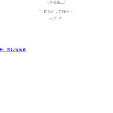
《粤派精工》
“工程为先，口碑至上”
2021.05
21第七届师傅家宴