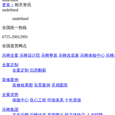
更多 +
相关资讯
undefined
undefined
全国统一热线
0755-29912991
全国直营网点
乐蜂全案
乐蜂设计院
乐蜂整装
乐蜂改造家
乐蜂体验中心
乐蜂
全案定制
全案定制
旧房翻新
装修案例
装修效果图
实景案例
灵感图库
全案优势
体验中心
良心工程
环保体系
十年质保
乐蜂集团
关于乐蜂
乐蜂动态
直营网点
线下体验店
人才招聘