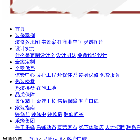
首页
装修案例
装修效果图
实景案例
商业空间
灵感图库
设计实力
什么是定制设计？
设计团队
免费预约设计
全案定制
全案优势
体验中心
良心工程
环保体系
终身保修
免费服务
热装楼盘
热装楼盘
在施工地
品质保障
粤派精工
金牌工长
售后保障
客户口碑
家装指南
装修前
装修中
装修后
装修问答
乐蜂集团
关于乐蜂
乐蜂动态
直营网点
线下体验店
人才招聘
联系
当前位置：
首页
>
品质保障
>
客户口碑