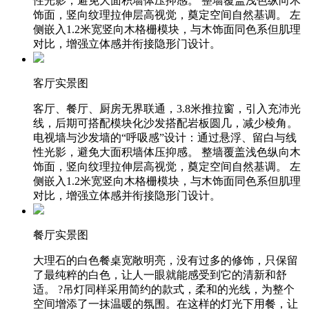
性光影，避免大面积墙体压抑感。 整墙覆盖浅色纵向木
饰面，竖向纹理拉伸层高视觉，奠定空间自然基调。 左
侧嵌入1.2米宽竖向木格栅模块，与木饰面同色系但肌理
对比，增强立体感并衔接隐形门设计。
客厅实景图
客厅、餐厅、厨房无界联通，3.8米推拉窗，引入充沛光
线，后期可搭配模块化沙发搭配岩板圆几，减少棱角。
电视墙与沙发墙的“呼吸感”设计：通过悬浮、留白与线
性光影，避免大面积墙体压抑感。 整墙覆盖浅色纵向木
饰面，竖向纹理拉伸层高视觉，奠定空间自然基调。 左
侧嵌入1.2米宽竖向木格栅模块，与木饰面同色系但肌理
对比，增强立体感并衔接隐形门设计。
餐厅实景图
大理石的白色餐桌宽敞明亮，没有过多的修饰，只保留
了最纯粹的白色，让人一眼就能感受到它的清新和舒
适。 ?吊灯同样采用简约的款式，柔和的光线，为整个
空间增添了一抹温暖的氛围。在这样的灯光下用餐，让