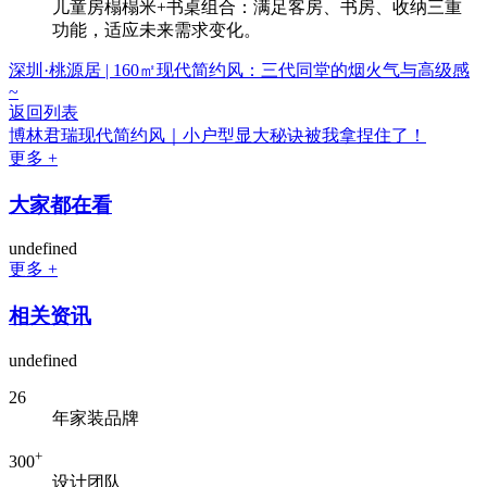
儿童房榻榻米+书桌组合：满足客房、书房、收纳三重
功能，适应未来需求变化。
深圳·桃源居 | 160㎡现代简约风：三代同堂的烟火气与高级感
~
返回列表
博林君瑞现代简约风｜小户型显大秘诀被我拿捏住了！
更多 +
大家都在看
undefined
更多 +
相关资讯
undefined
26
年家装品牌
+
300
设计团队