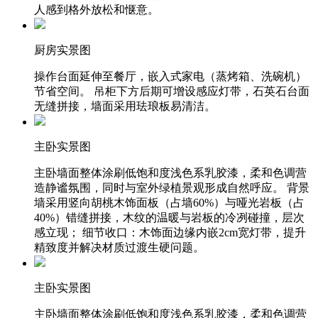
人感到格外放松和惬意。
厨房实景图
操作台面延伸至餐厅，嵌入式家电（蒸烤箱、洗碗机）
节省空间。 吊柜下方后期可增设感应灯带，石英石台面
无缝拼接，墙面采用珐琅板易清洁。
主卧实景图
主卧墙面整体涂刷低饱和度浅色系乳胶漆，柔和色调营
造静谧氛围，同时与室外绿植景观形成自然呼应。 背景
墙采用竖向胡桃木饰面板（占墙60%）与哑光岩板（占
40%）错缝拼接，木纹的温暖与岩板的冷冽碰撞，层次
感立现； 细节收口：木饰面边缘内嵌2cm宽灯带，提升
精致度并解决材质过渡生硬问题。
主卧实景图
主卧墙面整体涂刷低饱和度浅色系乳胶漆，柔和色调营