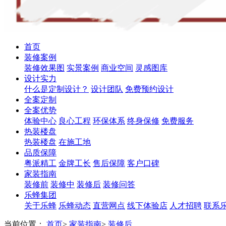
首页
装修案例
装修效果图
实景案例
商业空间
灵感图库
设计实力
什么是定制设计？
设计团队
免费预约设计
全案定制
全案优势
体验中心
良心工程
环保体系
终身保修
免费服务
热装楼盘
热装楼盘
在施工地
品质保障
粤派精工
金牌工长
售后保障
客户口碑
家装指南
装修前
装修中
装修后
装修问答
乐蜂集团
关于乐蜂
乐蜂动态
直营网点
线下体验店
人才招聘
联系
当前位置：
首页
>
家装指南
>
装修后