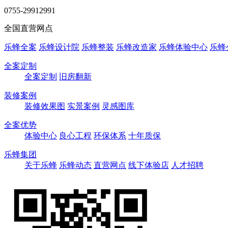
0755-29912991
全国直营网点
乐蜂全案
乐蜂设计院
乐蜂整装
乐蜂改造家
乐蜂体验中心
乐蜂
全案定制
全案定制
旧房翻新
装修案例
装修效果图
实景案例
灵感图库
全案优势
体验中心
良心工程
环保体系
十年质保
乐蜂集团
关于乐蜂
乐蜂动态
直营网点
线下体验店
人才招聘