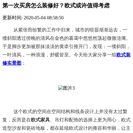
第一次买房怎么装修好？欧式或许值得考虑
更新时间: 2020-05-04 08:58:50
从紧张而纷繁的工作中归来，城市的喧嚣渐渐远去，一
缕斜阳透过傍晚的清风在金色的暮霭中悠悠然荡起微微涟漪。
于是脚步更加被那抹淡淡的黄牵引推开门，发现：一缕斜阳，
一叶清风，一种浪漫，舒暖皆至。今天给大家分享一组
欧式装
修实景图
：
这个欧式的空间在空间结构和线条设计上并没有太过繁
复，反而是在
欧式家具
、吊灯和配饰的选择上更为用心，欧式
造型沙发和瓷砖地板，都在延续欧式设计的雍容和华丽，让主