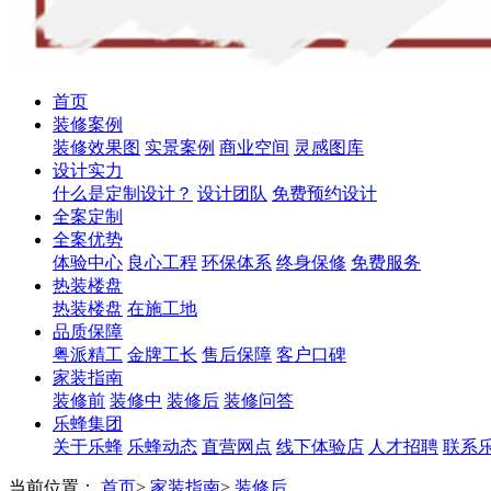
首页
装修案例
装修效果图
实景案例
商业空间
灵感图库
设计实力
什么是定制设计？
设计团队
免费预约设计
全案定制
全案优势
体验中心
良心工程
环保体系
终身保修
免费服务
热装楼盘
热装楼盘
在施工地
品质保障
粤派精工
金牌工长
售后保障
客户口碑
家装指南
装修前
装修中
装修后
装修问答
乐蜂集团
关于乐蜂
乐蜂动态
直营网点
线下体验店
人才招聘
联系
当前位置：
首页
>
家装指南
>
装修后