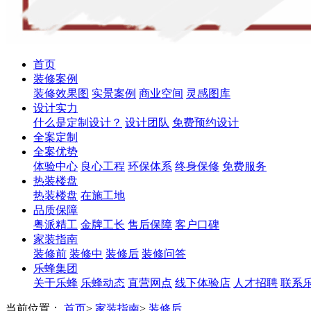
首页
装修案例
装修效果图
实景案例
商业空间
灵感图库
设计实力
什么是定制设计？
设计团队
免费预约设计
全案定制
全案优势
体验中心
良心工程
环保体系
终身保修
免费服务
热装楼盘
热装楼盘
在施工地
品质保障
粤派精工
金牌工长
售后保障
客户口碑
家装指南
装修前
装修中
装修后
装修问答
乐蜂集团
关于乐蜂
乐蜂动态
直营网点
线下体验店
人才招聘
联系
当前位置：
首页
>
家装指南
>
装修后