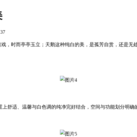
美
:37
嬉戏，时而亭亭玉立；天鹅这种纯白的美，是孤芳自赏，还是无
置上舒适、温馨与白色调的纯净完好结合，空间与功能划分明确