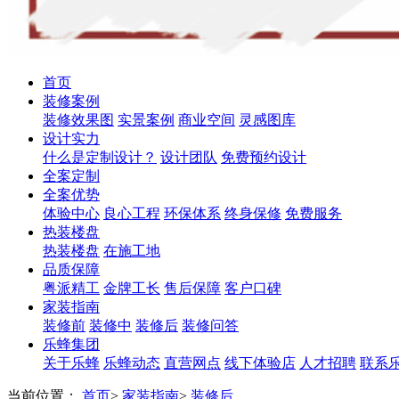
首页
装修案例
装修效果图
实景案例
商业空间
灵感图库
设计实力
什么是定制设计？
设计团队
免费预约设计
全案定制
全案优势
体验中心
良心工程
环保体系
终身保修
免费服务
热装楼盘
热装楼盘
在施工地
品质保障
粤派精工
金牌工长
售后保障
客户口碑
家装指南
装修前
装修中
装修后
装修问答
乐蜂集团
关于乐蜂
乐蜂动态
直营网点
线下体验店
人才招聘
联系
当前位置：
首页
>
家装指南
>
装修后