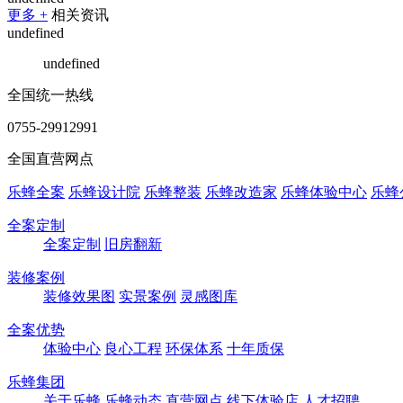
更多 +
相关资讯
undefined
undefined
全国统一热线
0755-29912991
全国直营网点
乐蜂全案
乐蜂设计院
乐蜂整装
乐蜂改造家
乐蜂体验中心
乐蜂
全案定制
全案定制
旧房翻新
装修案例
装修效果图
实景案例
灵感图库
全案优势
体验中心
良心工程
环保体系
十年质保
乐蜂集团
关于乐蜂
乐蜂动态
直营网点
线下体验店
人才招聘