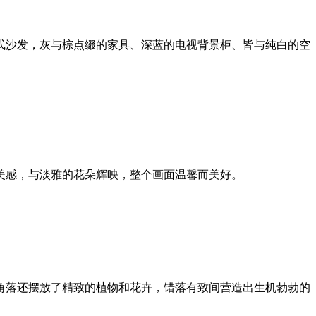
式沙发，灰与棕点缀的家具、深蓝的电视背景柜、皆与纯白的空
美感，与淡雅的花朵辉映，整个画面温馨而美好。
角落还摆放了精致的植物和花卉，错落有致间营造出生机勃勃的